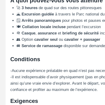
À quoi pouvez-vous vous attendre 
🚀
3 heures
de quad sur des routes pittoresques
🌋
Excursion guidée
à travers le Parc national du
🪟
Arrêts panoramiques
pour photos et pauses e
🍽️
Collation locale incluse
pendant l’excursion
🪖
Casque
,
assurance
et
briefing de sécurité
inc
👥 Option
cavalier seul
ou
cavalier + passager
🚐
Service de ramassage
disponible sur demande 
Conditions
-Aucune expérience préalable en quad n’est pas nece
-Il est indispensable d’avoir physiquement (pas e
ainsi qu’une vraie envie d’explorer. Avant le départ, vo
confiance et profiter au maximum de l’expérience.
Exigences